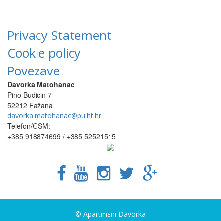
Privacy Statement
Cookie policy
Povezave
Davorka Matohanac
Pino Budicin 7
52212 Fažana
davorka.matohanac@pu.ht.hr
Telefon/GSM:
+385 918874699 / +385 52521515
© Apartmani Davorka