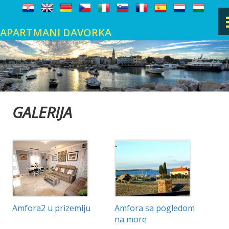
APARTMANI DAVORKA
ZAČETNA
FAŽANA
GALERIJA
MESTO
GALERIJA
KNJIGA GOSTOV
Amfora2 u prizemlju
Amfora sa pogledom
na more
KONTAKT