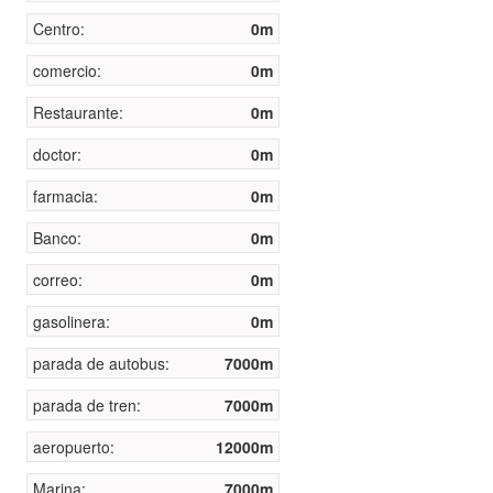
Centro:
0m
comercio:
0m
Restaurante:
0m
doctor:
0m
farmacia:
0m
Banco:
0m
correo:
0m
gasolinera:
0m
parada de autobus:
7000m
parada de tren:
7000m
aeropuerto:
12000m
Marina:
7000m