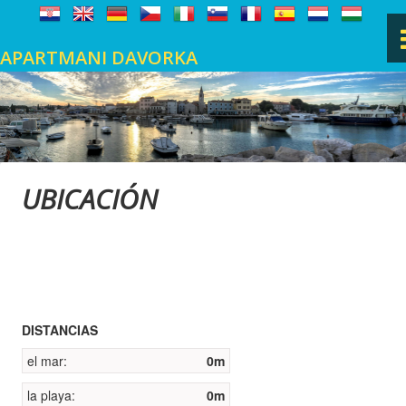
APARTMANI DAVORKA
PÁGINA PRINCIPAL
FASANA
UBICACIÓN
UBICACIÓN
GALERÍA DE FOTOS
DISTANCIAS
LIBRO DE VISITAS
el mar:
0m
CONTACTO
la playa:
0m