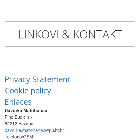
LINKOVI & KONTAKT
Privacy Statement
Cookie policy
Enlaces
Davorka Matohanac
Pino Budicin 7
52212 Fažana
davorka.matohanac@pu.ht.hr
Telefono/GSM: